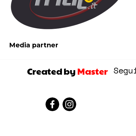
Media partner
Segu
Created by
Master