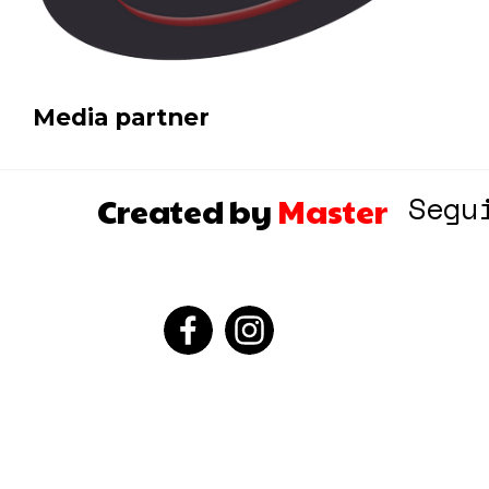
Media partner
Segu
Created by
Master